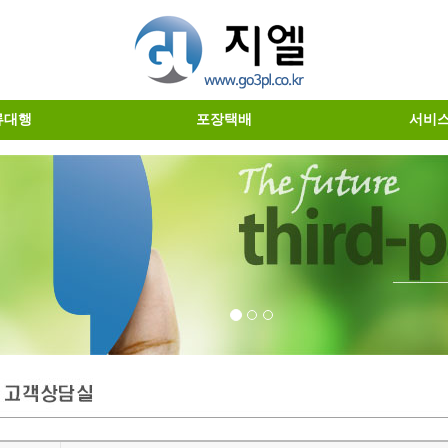
류대행
포장택배
서비
행서비스
대행업무
대량기업택배
포장대행