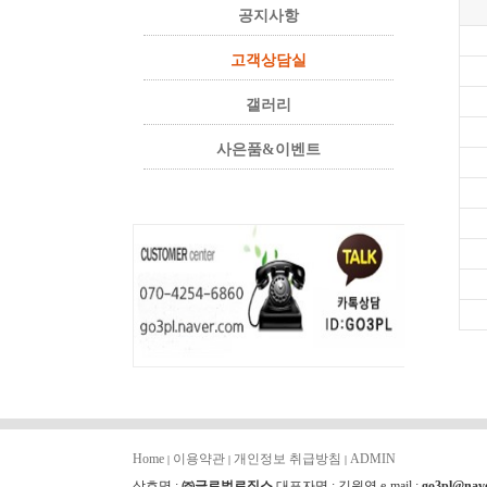
공지사항
고객상담실
갤러리
사은품&이벤트
Home
이용약관
개인정보 취급방침
ADMIN
|
|
|
상호명 :
㈜글로벌로직스
대표자명 : 김원영 e-mail :
go3pl@nav