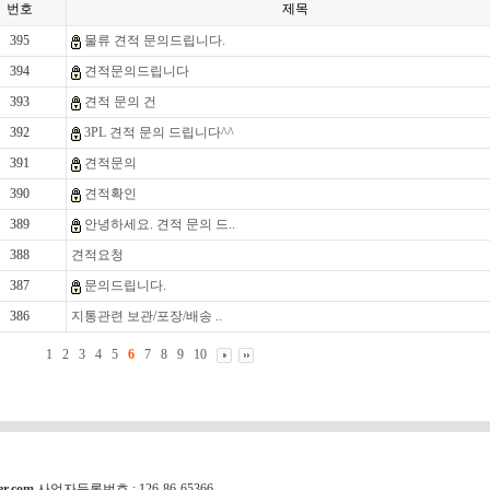
번호
제목
395
물류 견적 문의드립니다.
394
견적문의드립니다
393
견적 문의 건
392
3PL 견적 문의 드립니다^^
391
견적문의
390
견적확인
389
안녕하세요. 견적 문의 드..
388
견적요청
387
문의드립니다.
386
지통관련 보관/포장/배송 ..
1
2
3
4
5
6
7
8
9
10
er.com
사업자등록번호 : 126-86-65366