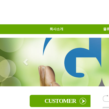
회사소개
물
물류센터소개
오시는길
인사말
물류대
물류
CUSTOMER