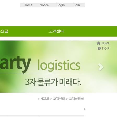
Home
Notice
Login
Join
스요금
고객센터
사은품&이벤트
고객상담실
공지사항
갤러리
HOME
T O P