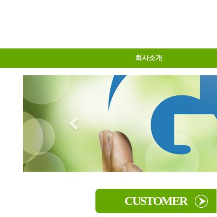
회사소개
물류센터소개
오시는길
인사말
CUSTOMER