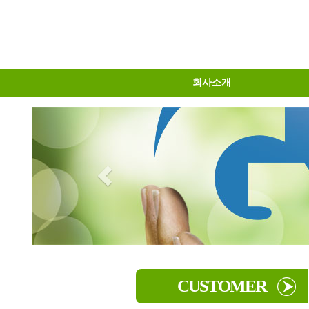
회사소개
물류센터소개
오시는길
인사말
CUSTOMER