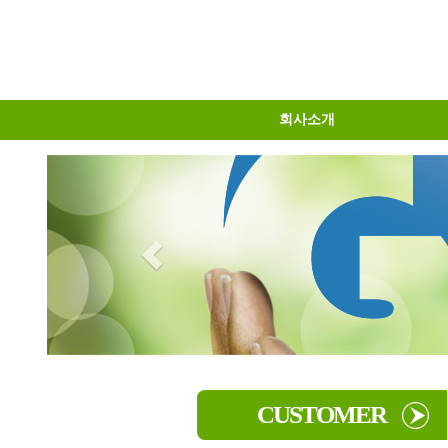
회사소개
물류센터소개
오시는길
인사말
CUSTOMER