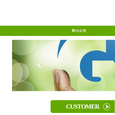
회사소개
물류센터소개
오시는길
인사말
CUSTOMER