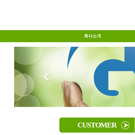
회사소개
물류센터소개
오시는길
인사말
CUSTOMER