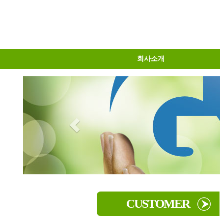
회사소개
물류센터소개
오시는길
인사말
CUSTOMER